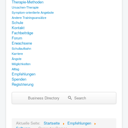
Therapie-Methoden
Therapie-Methoden
Ursachen-Therapie
Schule
Symptom-orientierte Angebote
Andere Trainingsansätze
Kontakt
Schule
Kontakt
Fachbeiträge
Fachbeiträge
Forum
Forum
Erwachsene
Schullaufbahn
Erwachsene
Karriere
Ängste
Empfehlungen
Möglichkeiten
Spenden
Alltag
Empfehlungen
Registrierung
Spenden
Registrierung
Business Directory
Search
Aktuelle Seite:
Startseite
Empfehlungen