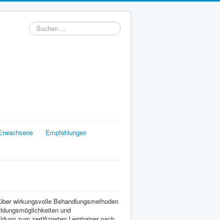
Suchen
...
Erwachsene
Empfehlungen
n über wirkungsvolle Behandlungsmethoden
ildungsmöglichkeiten und
ldung zum zertifizierten Lerntrainer nach